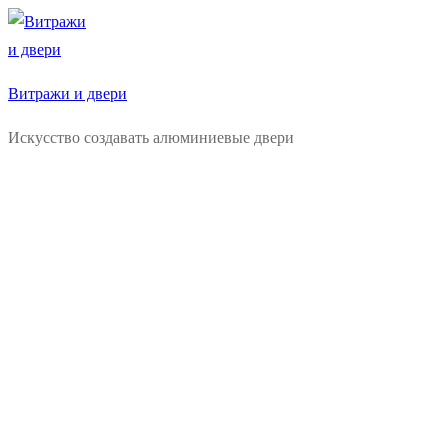
Перейти
Меню
Закрыть
к
содержимому
Витражи и двери
Искусство создавать алюминиевые двери