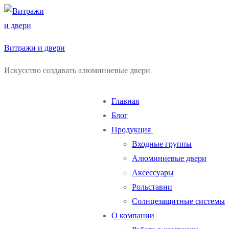
Перейти
Меню
Закрыть
к
содержимому
Витражи и двери
Искусство создавать алюминиевые двери
Главная
Блог
Продукция
Входные группы
Алюминиевые двери
Аксессуары
Рольставни
Солнцезащитные системы
О компании